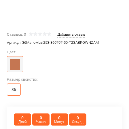
Отзывов: 0
Добавить отзыв
Артикул:
36MarioMuzi253-360707-50-T2SABROWNZAM
Цвет:
Размер свойство:
36
0
0
0
0
Дней
Часов
Минут
Секунд