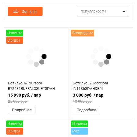
популярности
Фильтр
Новинка
Распродажа
Скидки
Ботильоны Nursace
Ботильоны Maccioni
B72431BUFFALOSUETSIYAH
IN1136SIYAHDERI
15 990 руб.
/ пар
3 000 руб.
/ пар
25 990 руб.
10 990 руб.
Подробнее
Подробнее
Новинка
Новинка
Скидки
Mex