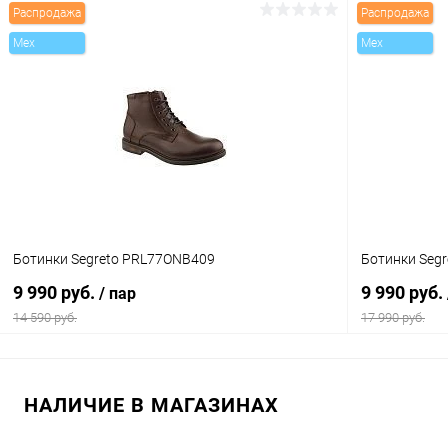
Распродажа
Распродажа
В корзину
Mex
Mex
Купить в 1 клик
Сравнение
Купить в 1
В избранное
В наличии
В избранн
Цвет
Цвет
Размер свойство
Размер свойс
Ботинки Segreto PRL77ONB409
Ботинки Seg
40
45
38
9 990 руб.
9 990 руб.
/ пар
14 590 руб.
17 990 руб.
В корзину
НАЛИЧИЕ В МАГАЗИНАХ
Купить в 1 клик
Сравнение
Купить в 1