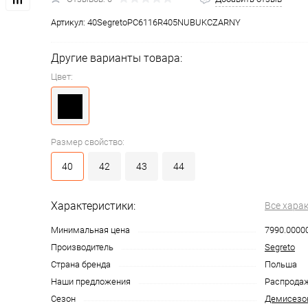
Артикул:
40SegretoPC6116R405NUBUKCZARNY
Другие варианты товара:
Цвет:
Размер свойство:
40
42
43
44
Характеристики:
Все хара
Минимальная цена
7990.0000
Производитель
Segreto
Страна бренда
Польша
Наши предложения
Распрода
Сезон
Демисезо