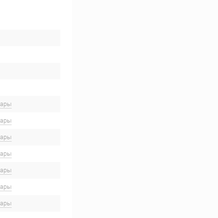
вары
вары
вары
вары
вары
вары
вары