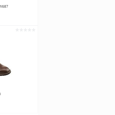
NW687
ину
Сравнение
В наличии
3