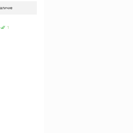
аличие
1