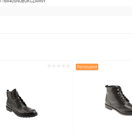
6116R405NUBUKCZARNY
Распродажа