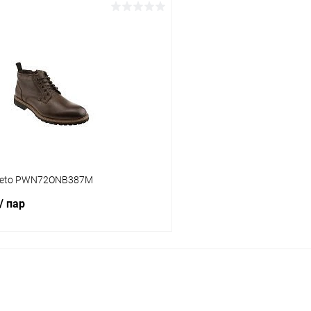
В корзину
В корз
 клик
Сравнение
Купить в 1 клик
ое
В наличии
В избранное
Цвет
тво
Размер свойство
reto PWN72ONB387M
38
40
42
/ пар
В корзину
 клик
Сравнение