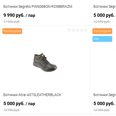
Ботинки Segreto PW6088ON-R298BRAZM
Ботинки Seg
9 990 руб.
5 000 руб.
/ пар
17 990 руб.
12 990 руб.
Распродажа
Распродажа
В корзину
Mex
Купить в 1 клик
Сравнение
Купить в 1
В избранное
В наличии
В избранн
Цвет
Цвет
Размер свойство
Размер свойс
Ботинки Atrai 4375LEATHERBLACK
Ботинки Seg
40
42
43
44
41
5 000 руб.
5 000 руб.
/ пар
12 990 руб.
12 990 руб.