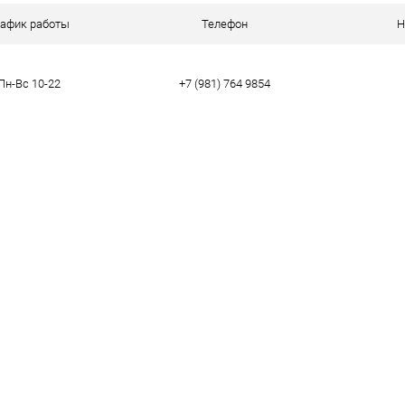
ое
В наличии
рафик работы
Телефон
Н
Пн-Вс 10-22
+7 (981) 764 9854
тво
39
40
41
42