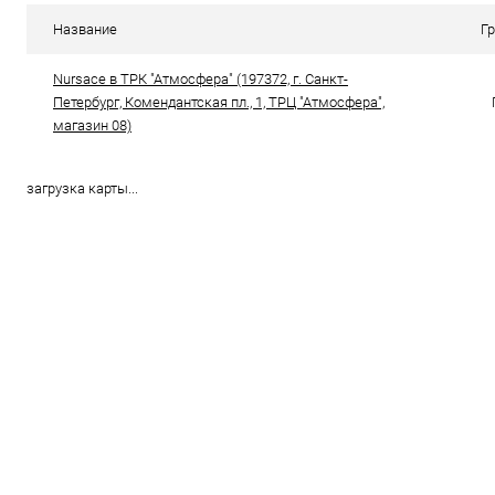
В избранное
В наличии
В избранн
Название
Г
Цвет
Цвет
Nursace в ТРК "Атмосфера" (197372, г. Санкт-
Петербург, Комендантская пл., 1, ТРЦ "Атмосфера",
магазин 08)
Размер свойство
Размер свойс
40
41
42
38
загрузка карты...
43