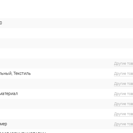
0
Другие то
льный, Текстиль
Другие то
Другие то
материал
Другие то
Другие то
Другие то
имер
Другие то