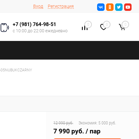
Вход
Регистрация
+7 (981) 764-98-51
0
0
0
с 10:00 до 22:00 ежедневно
6R405NUBUKCZARNY
12 990 руб.
Экономия:
5 000 руб.
7 990 руб.
/ пар