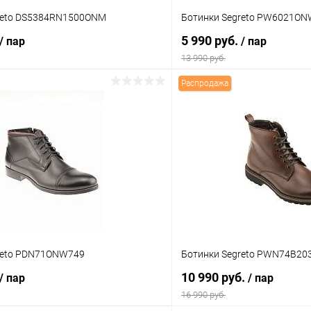
reto DS5384RN1500ONM
Ботинки Segreto PW6021O
5 990 руб.
/ пар
/ пар
13 990 руб.
Распродажа
В корзину
В корз
 клик
Сравнение
Купить в 1 клик
ое
В наличии
В избранное
Цвет
тво
Размер свойство
reto PDN71ONW749
Ботинки Segreto PWN74B20
38
10 990 руб.
/ пар
/ пар
16 990 руб.