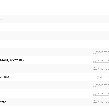
00
Другие то
ьная, Текстиль
Другие то
Другие то
материал
Другие то
Другие то
Другие то
имер
Другие то