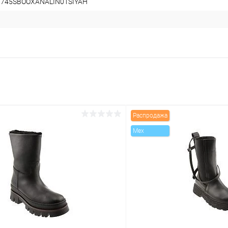
9745SBOOXANALIN01SIYAH
Распродажа
Mex