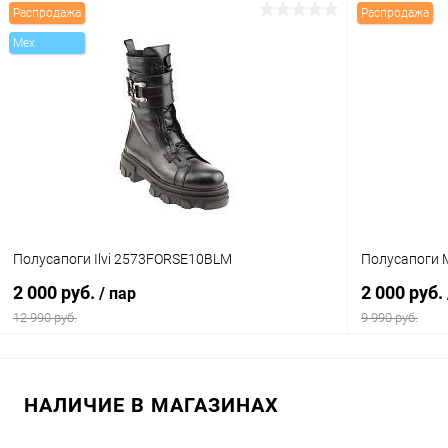
Распродажа
Распродажа
В корзину
Mex
Купить в 1 клик
Сравнение
Купить в 1
В избранное
В наличии
В избранн
Цвет
Цвет
Размер свойство
Размер свойс
Полусапоги Ilvi 2573FORSE10BLM
Полусапоги 
39
36
2 000 руб.
2 000 руб.
/ пар
12 990 руб.
9 990 руб.
В корзину
НАЛИЧИЕ В МАГАЗИНАХ
Купить в 1 клик
Сравнение
Купить в 1