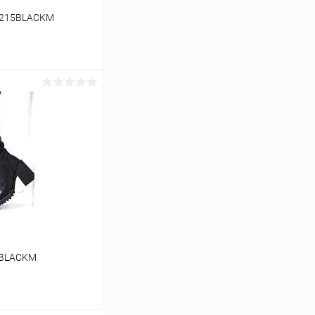
-0215BLACKM
ину
Сравнение
В наличии
1BLACKM