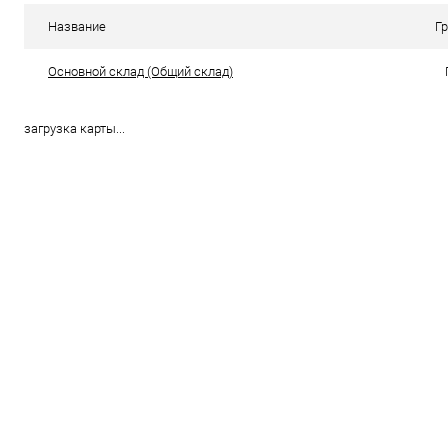
В избранное
В наличии
В избранн
Название
Г
Цвет
Цвет
Основной склад (Общий склад)
загрузка карты...
Размер свойство
Размер свойс
36
37
36