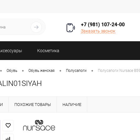
+7 (981) 107-24-00
Заказать звонок
Аксессуары
Косметика
•
•
•
•
Обувь
Обувь женская
Полусапоги
Полусапоги Nursace B
ALIN01SIYAH
КИ
ПОХОЖИЕ ТОВАРЫ
НАЛИЧИЕ