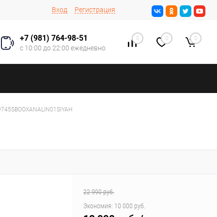
Вход
Регистрация
+7 (981) 764-98-51
0
0
0
с 10:00 до 22:00 ежедневно
59745SBOOXANALIN01SIYAH
22 990 руб.
Экономия:
10 000 руб.