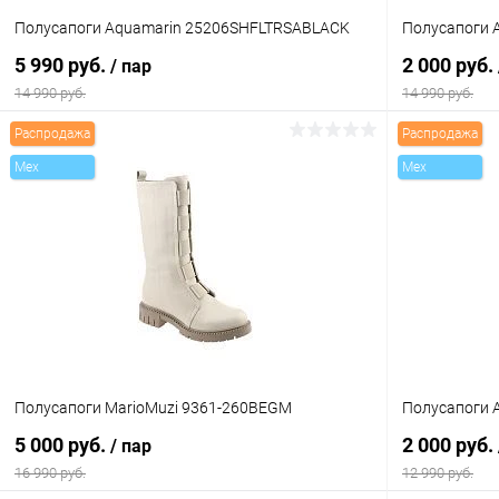
Полусапоги Aquamarin 25206SHFLTRSABLACK
Полусапоги 
5 990 руб.
2 000 руб.
/ пар
14 990 руб.
14 990 руб.
Распродажа
Распродажа
В корзину
Mex
Mex
Купить в 1 клик
Сравнение
Купить в 1
В избранное
В наличии
В избранн
Цвет
Цвет
Размер свойство
Размер свойс
Полусапоги MarioMuzi 9361-260BEGM
Полусапоги 
36
37
38
39
40
36
5 000 руб.
2 000 руб.
/ пар
16 990 руб.
12 990 руб.