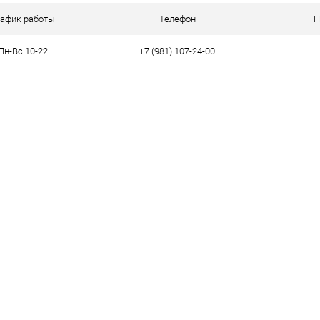
ое
В наличии
рафик работы
Телефон
Н
Пн-Вс 10-22
+7 (981) 107-24-00
тво
37