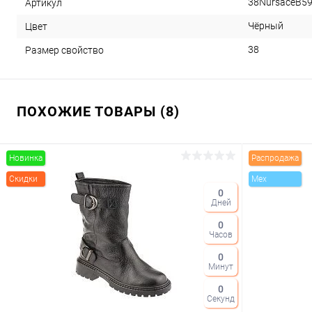
38NursaceB5
Артикул
Чёрный
Цвет
38
Размер свойство
ПОХОЖИЕ ТОВАРЫ (8)
Новинка
Распродажа
Скидки
Mex
0
Дней
0
Часов
0
Минут
0
Секунд