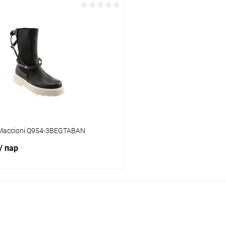
В корзину
В корз
 клик
Сравнение
Купить в 1 клик
ое
В наличии
В избранное
Цвет
тво
Размер свойство
Maccioni Q954-3BEGTABAN
38
36
37
38
/ пар
В корзину
 клик
Сравнение