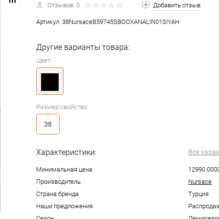
Отзывов: 0
Добавить отзыв
Артикул:
38NursaceB59745SBOOXANALIN01SIYAH
Другие варианты товара:
Цвет:
Размер свойство:
38
Характеристики:
Все хара
Минимальная цена
12990.000
Производитель
Nursace
Страна бренда
Турция
Наши предложения
Распрода
Сезон
Демисезо