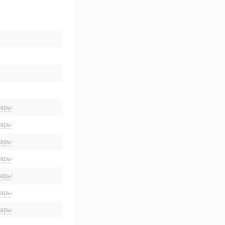
вары
вары
вары
вары
вары
вары
вары