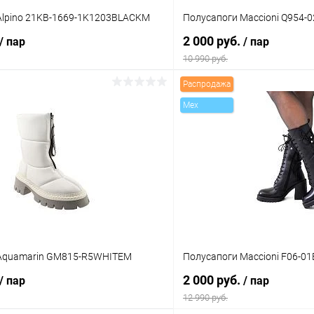
Alpino 21KB-1669-1K1203BLACKM
Полусапоги Maccioni Q954
2 000 руб.
/ пар
/ пар
10 990 руб.
Распродажа
В корзину
В корз
Mex
 клик
Сравнение
Купить в 1 клик
ое
В наличии
В избранное
Цвет
тво
Размер свойство
Aquamarin GM815-R5WHITEM
Полусапоги Maccioni F06-0
39
35
39
2 000 руб.
/ пар
/ пар
12 990 руб.