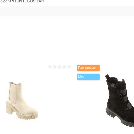
8323KPITONTOGOSIYAH
Распродажа
Mex