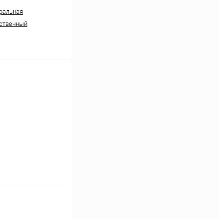
ральная
ственный