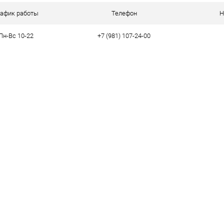
ое
В наличии
рафик работы
Телефон
Н
Пн-Вс 10-22
+7 (981) 107-24-00
тво