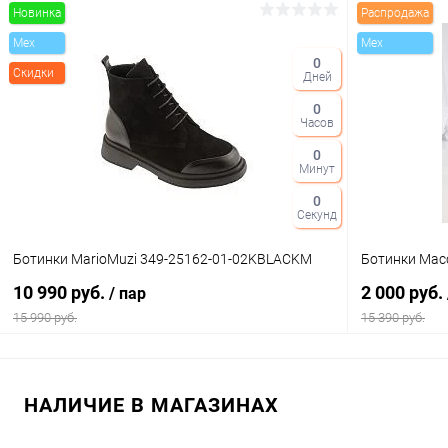
Новинка
Распродажа
В корзину
Mex
Mex
0
Скидки
Дней
Купить в 1 клик
Сравнение
Купить в 1
0
В избранное
В наличии
В избранн
Часов
Цвет
Цвет
0
Минут
0
Секунд
Размер свойство
Размер свойс
Ботинки MarioMuzi 349-25162-01-02KBLACKM
Ботинки Mac
36
37
39
40
38
10 990 руб.
2 000 руб.
/ пар
15 990 руб.
15 390 руб.
В корзину
НАЛИЧИЕ В МАГАЗИНАХ
Купить в 1 клик
Сравнение
Купить в 1