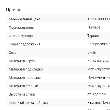
Прочие
15990.000000
Минимальная цена
Nursace
Производитель
Турция
Страна бренда
Распродажа /
Наши предложения
Зима
Сезон
Кожа натура
Материал верха
Мех искусств
Материал подкладки
Полимерный 
Материал подошвы
Мех искусств
Материал стельки
от 0 до 3 см
Высота каблука
Чёрный, Пол
Цвет и обтяжка каблука