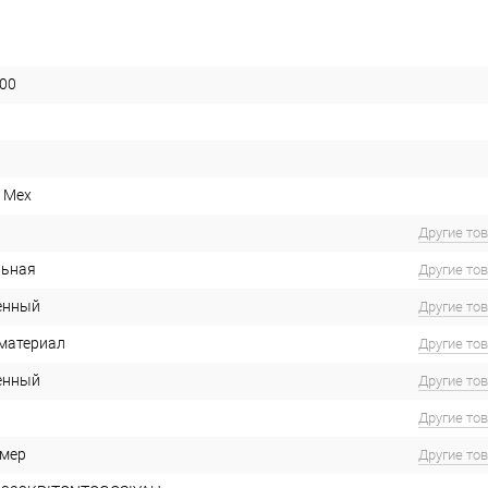
00
 Mex
Другие то
льная
Другие то
енный
Другие то
материал
Другие то
енный
Другие то
Другие то
имер
Другие то