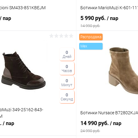
cioni SM433-851KBEJM
Ботинки MarioMuzi K-601-
5 990 руб.
/ пар
/ пар
14 990 руб.
Распродажа
В корзину
В корз
Mex
0
Дней
 клик
Сравнение
Купить в 1 клик
0
ое
В наличии
В избранное
Часов
Цвет
0
Минут
0
Секунд
тво
Размер свойство
oMuzi 349-25162-843-
Ботинки Nursace B72802KJ
M
36
39
40
б.
14 990 руб.
/ пар
/ пар
24 990 руб.