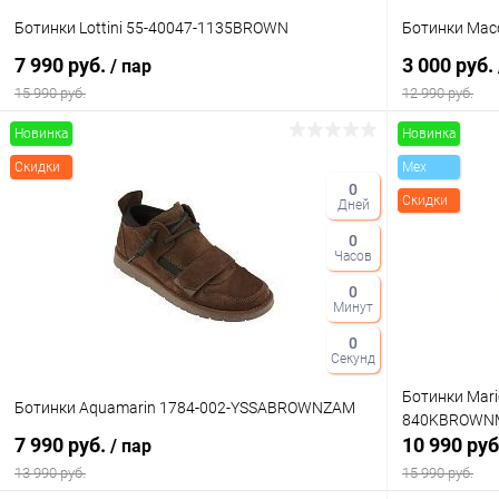
Ботинки Lottini 55-40047-1135BROWN
Ботинки Mac
7 990 руб.
3 000 руб.
/ пар
15 990 руб.
12 990 руб.
Новинка
Новинка
В корзину
Скидки
Mex
0
Скидки
Дней
Купить в 1 клик
Сравнение
Купить в 1
0
В избранное
В наличии
В избранн
Часов
Цвет
Цвет
0
Минут
0
Секунд
Размер свойство
Размер свойс
Ботинки Mari
Ботинки Aquamarin 1784-002-YSSABROWNZAM
840KBROWN
37
36
7 990 руб.
10 990 ру
/ пар
13 990 руб.
15 990 руб.