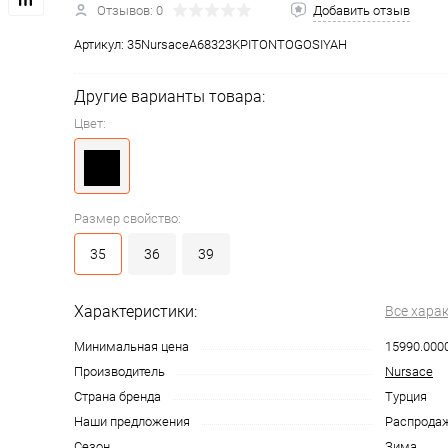
Отзывов: 0
Добавить отзыв
Артикул:
35NursaceA68323KPITONTOGOSIYAH
Другие варианты товара:
Цвет:
Размер свойство:
35
36
39
Характеристики:
Все хара
Минимальная цена
15990.000
Производитель
Nursace
Страна бренда
Турция
Наши предложения
Распродаж
Сезон
Зима