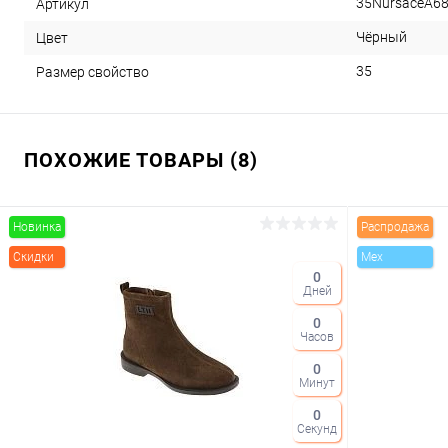
35NursaceA6
Артикул
Чёрный
Цвет
35
Размер свойство
ПОХОЖИЕ ТОВАРЫ (8)
Новинка
Распродажа
Скидки
Mex
0
Дней
0
Часов
0
Минут
0
Секунд