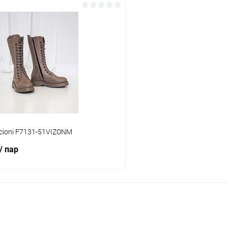
В корзину
В корз
 клик
Сравнение
Купить в 1 клик
ое
В наличии
В избранное
Цвет
тво
Размер свойство
cioni F7131-51VIZONM
39
36
37
39
/ пар
В корзину
 клик
Сравнение