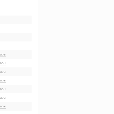
вары
вары
вары
вары
вары
вары
вары