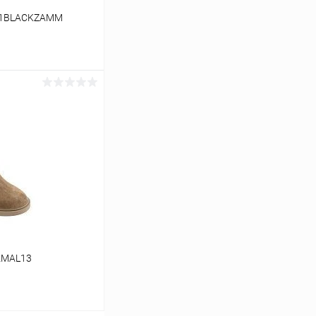
111BLACKZAMM
ину
Сравнение
В наличии
AMAL13