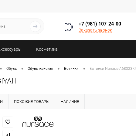
+7 (981) 107-24-00
Заказать звонок
Аксессуары
Косметика
•
•
•
•
Обувь
Обувь женская
Ботинки
Ботинки Nursace A68323K
SIYAH
КИ
ПОХОЖИЕ ТОВАРЫ
НАЛИЧИЕ