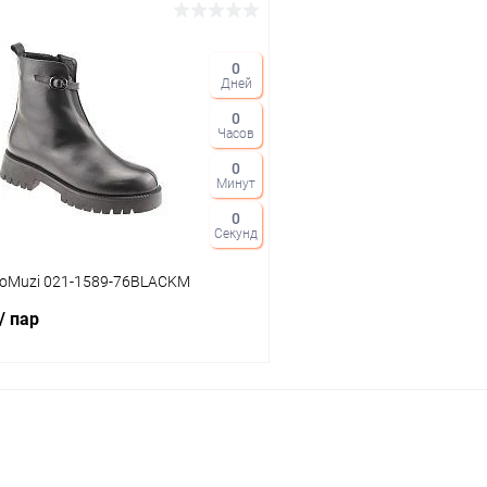
В корзину
В корз
0
Дней
 клик
Сравнение
Купить в 1 клик
0
ое
В наличии
В избранное
Часов
Цвет
0
Минут
0
Секунд
тво
Размер свойство
ioMuzi 021-1589-76BLACKM
36
37
38
/ пар
В корзину
 клик
Сравнение