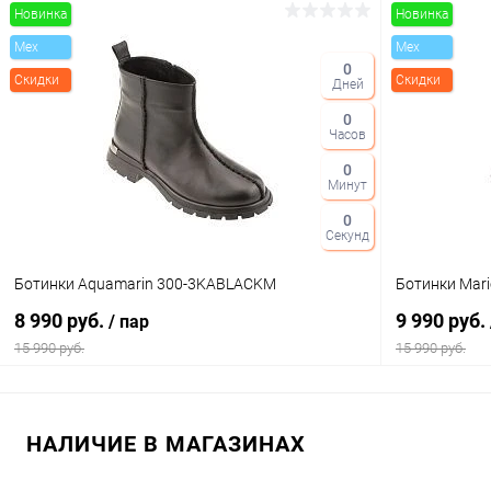
Новинка
Новинка
В корзину
Mex
Mex
0
Скидки
Скидки
Дней
Купить в 1 клик
Сравнение
Купить в 1
0
В избранное
В наличии
В избранн
Часов
Цвет
Цвет
0
Минут
0
Секунд
Размер свойство
Размер свойс
Ботинки Aquamarin 300-3KABLACKM
Ботинки Mar
36
39
36
8 990 руб.
9 990 руб.
/ пар
15 990 руб.
15 990 руб.
В корзину
НАЛИЧИЕ В МАГАЗИНАХ
Купить в 1 клик
Сравнение
Купить в 1