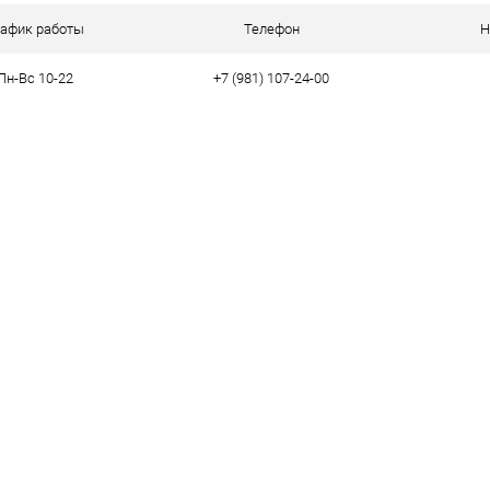
ое
В наличии
рафик работы
Телефон
Н
Пн-Вс 10-22
+7 (981) 107-24-00
тво
39