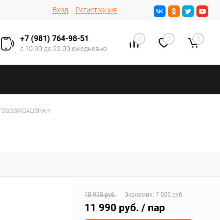
Вход
Регистрация
+7 (981) 764-98-51
0
0
0
с 10:00 до 22:00 ежедневно
TOGOSIRCALISIYAH
18 990 руб.
Экономия:
7 000 руб.
11 990 руб.
/ пар