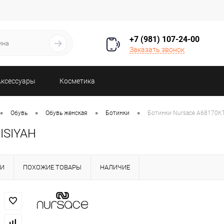
+7 (981) 107-24-00
Заказать звонок
Аксессуары
Косметика
•
•
•
•
Обувь
Обувь женская
Ботинки
Ботинки Nursace A68170K
ISIYAH
КИ
ПОХОЖИЕ ТОВАРЫ
НАЛИЧИЕ