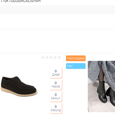
8170KTOGOSIRCALISIYAH
Распродажа
Mex
0
Дней
0
Часов
0
Минут
0
Секунд