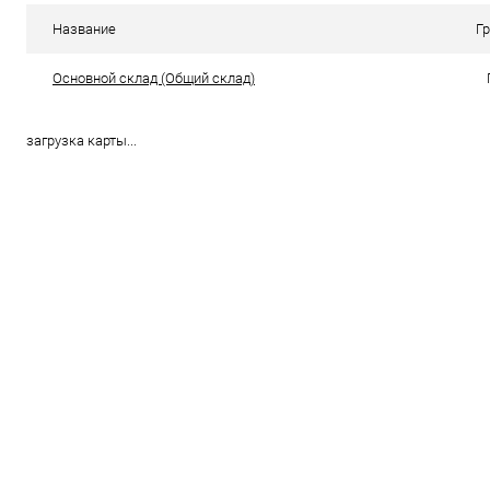
В избранное
В наличии
В избранн
Название
Г
Цвет
Цвет
Основной склад (Общий склад)
загрузка карты...
Размер свойство
Размер свойс
38
37