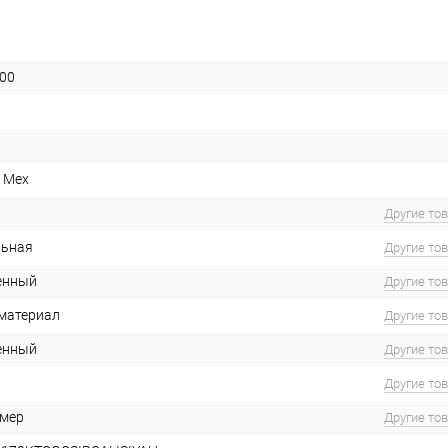
00
 Mex
Другие то
льная
Другие то
енный
Другие то
материал
Другие то
енный
Другие то
Другие то
имер
Другие то