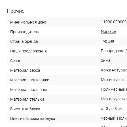
Прочие
11990.000000
Минимальная цена
Nursace
Производитель
Турция
Страна бренда
Распродажа /
Наши предложения
Зима
Сезон
Кожа натура
Материал верха
Мех искусств
Материал подкладки
Полимерный 
Материал подошвы
Мех искусств
Материал стельки
от 3 до 5 см
Высота каблука
Чёрный, Пол
Цвет и обтяжка каблука