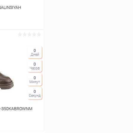
NALINSIYAH
ину
0
Дней
Сравнение
0
В наличии
Часов
0
Минут
0
Секунд
09-350KABROWNM