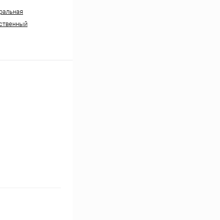
ральная
ственный