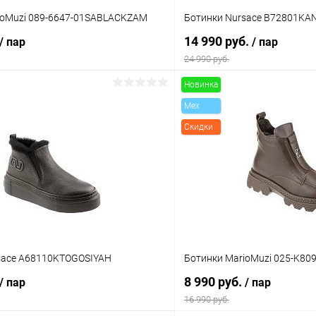
ioMuzi 089-6647-01SABLACKZAM
Ботинки Nursace B72801KA
14 990 руб.
/ пар
/ пар
24 990 руб.
Новинка
В корзину
В корз
Mex
Скидки
 клик
Сравнение
Купить в 1 клик
ое
В наличии
В избранное
Цвет
тво
Размер свойство
sace A68110KTOGOSIYAH
Ботинки MarioMuzi 025-K8
37
38
39
40
35
36
38
8 990 руб.
/ пар
/ пар
16 990 руб.