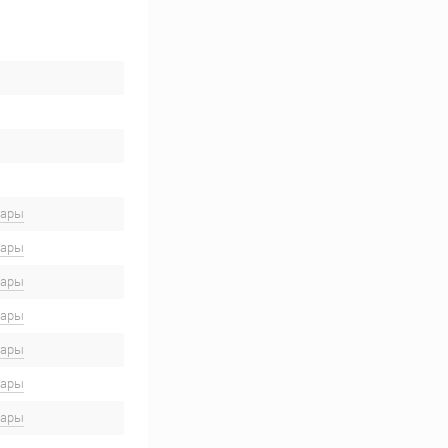
вары
вары
вары
вары
вары
вары
вары