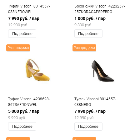
Туфли Visconi 8014557-
Босоножки Visconi 4223257-
038NEROWEL
257KORACAPSREBRO
7 990 руб.
/ пар
1 000 руб.
/ пар
12 990 руб.
9 390 руб.
Подробнее
Подробнее
Распродажа
Распродажа
Туфли Visconi 4238628-
Туфли Visconi 8014557-
867SAFRONWEL
038NERO
5 000 руб.
/ пар
7 990 руб.
/ пар
9 990 руб.
12 990 руб.
Подробнее
Подробнее