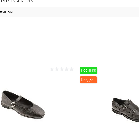
40703-125BROWN
тёмный
Новинка
Скидки