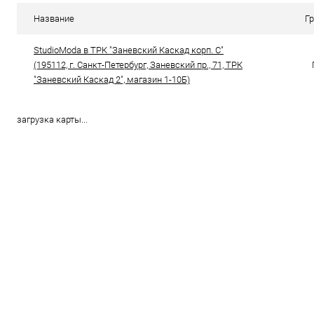
В избранное
В наличии
В избранн
Название
Г
Цвет
Цвет
StudioModa в ТРК "Заневский Каскад корп. С"
(195112, г. Санкт-Петербург, Заневский пр., 71, ТРК
"Заневский Каскад 2", магазин 1-10Б)
Размер свойство
Размер свойс
36
37
38
39
40
39
загрузка карты...