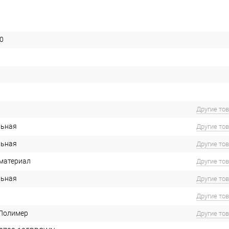
0
Другие то
льная
Другие то
льная
Другие то
материал
Другие то
льная
Другие то
Другие то
 Полимер
Другие то