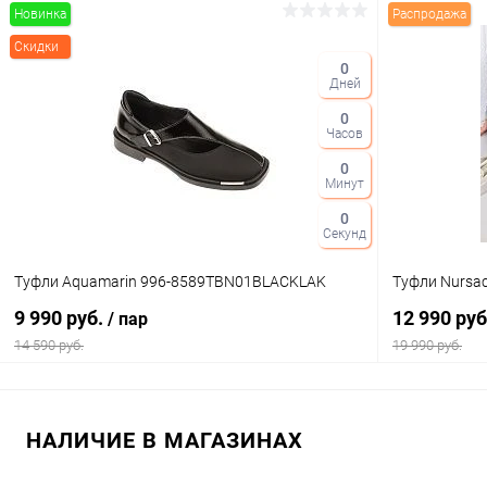
Новинка
Распродажа
В корзину
Скидки
0
Дней
Купить в 1 клик
Сравнение
Купить в 1
0
В избранное
В наличии
В избранн
Часов
Цвет
Цвет
0
Минут
0
Секунд
Размер свойство
Размер свойс
Туфли Aquamarin 996-8589TBN01BLACKLAK
Туфли Nursa
39
40
38
9 990 руб.
12 990 ру
/ пар
14 590 руб.
19 990 руб.
В корзину
НАЛИЧИЕ В МАГАЗИНАХ
Купить в 1 клик
Сравнение
Купить в 1