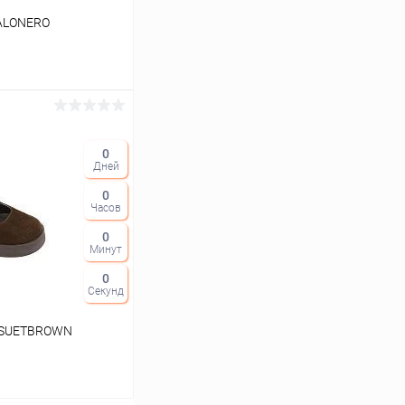
FALONERO
ину
0
Дней
Сравнение
0
В наличии
Часов
0
Минут
0
Секунд
VSUETBROWN
39