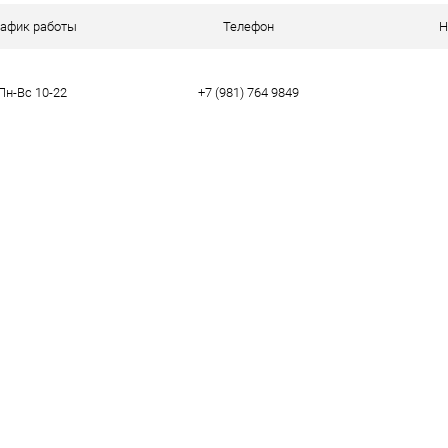
ое
В наличии
рафик работы
Телефон
Н
Пн-Вс 10-22
+7 (981) 764 9849
тво