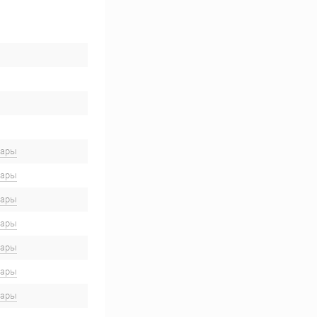
вары
вары
вары
вары
вары
вары
вары