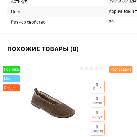
39MarioMuzi
Артикул
Коричневый 
Цвет
39
Размер свойство
ПОХОЖИЕ ТОВАРЫ (8)
Новинка
Распродажа
Mex
0
Скидки
Дней
0
Часов
0
Минут
0
Секунд