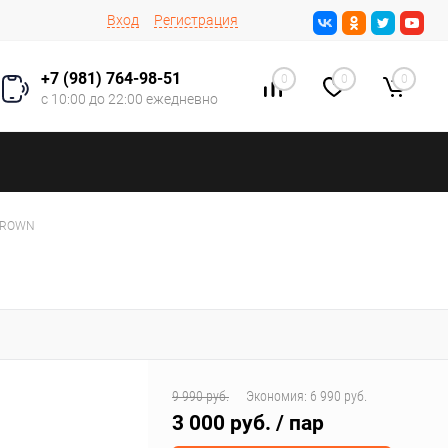
Вход
Регистрация
+7 (981) 764-98-51
0
0
0
с 10:00 до 22:00 ежедневно
5BROWN
9 990 руб.
Экономия:
6 990 руб.
3 000 руб.
/ пар