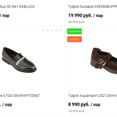
Muzi SC-941-62BLACK
Туфли Nursace A59506BUF
19 990 руб.
/ пар
/ пар
25 990 руб.
Новинка
В корзину
В корз
Скидки
 клик
Сравнение
Купить в 1 клик
ое
В наличии
В избранное
Цвет
тво
Размер свойство
ce A70415NAPAPITON67
Туфли Aquamarin 25212KH
36
37
38
б.
8 990 руб.
/ пар
/ пар
12 990 руб.