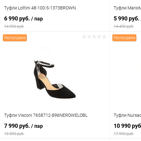
Туфли Lottini 48-100-5-1373BROWN
Туфли Mario
6 990 руб.
5 990 руб.
/ пар
14 990 руб.
14 490 руб.
Распродажа
Распродажа
В корзину
Купить в 1 клик
Сравнение
Купить в 1
В избранное
В наличии
В избранн
Цвет
Цвет
Размер свойство
Размер свойс
Туфли Visconi 7658712-896NEROWELOBL
Туфли Nursa
37
40
38
7 990 руб.
10 990 ру
/ пар
13 590 руб.
17 990 руб.