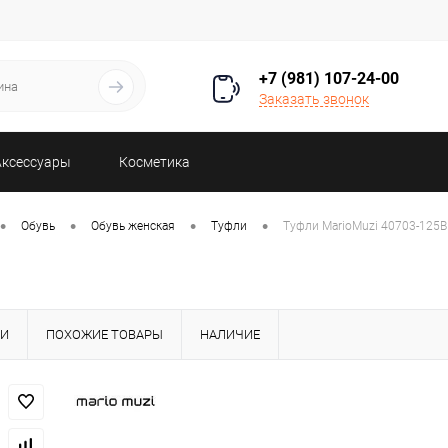
+7 (981) 107-24-00
Заказать звонок
Аксессуары
Косметика
•
•
•
•
Обувь
Обувь женская
Туфли
Туфли MarioMuzi 40703-12
КИ
ПОХОЖИЕ ТОВАРЫ
НАЛИЧИЕ