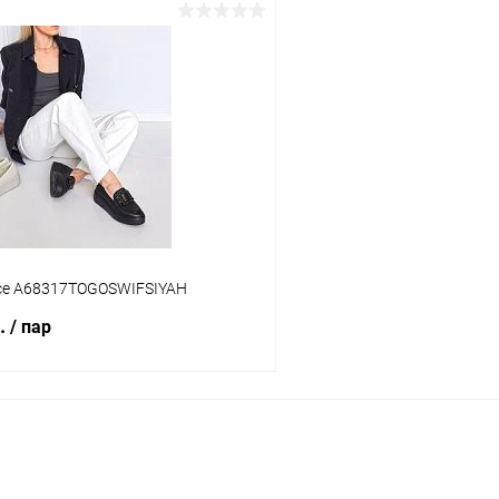
В корзину
В корз
 клик
Сравнение
Купить в 1 клик
ое
В наличии
В избранное
Цвет
тво
Размер свойство
ce A68317TOGOSWIFSIYAH
36
37
38
б.
/ пар
В корзину
 клик
Сравнение