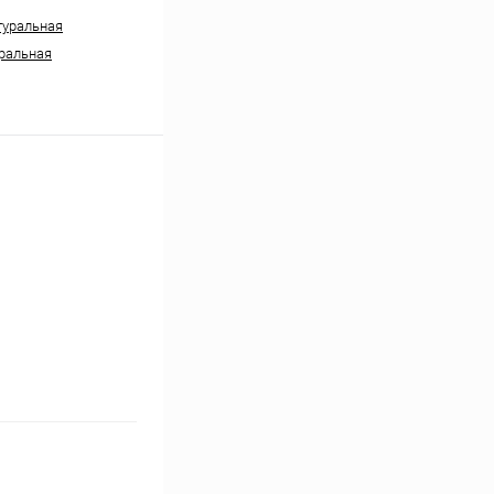
туральная
ральная