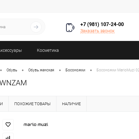
+7 (981) 107-24-00
Заказать звонок
Аксессуары
Косметика
•
•
•
•
Обувь
Обувь женская
Босоножки
Босоножки MarioMuzi 
ROWNZAM
КИ
ПОХОЖИЕ ТОВАРЫ
НАЛИЧИЕ