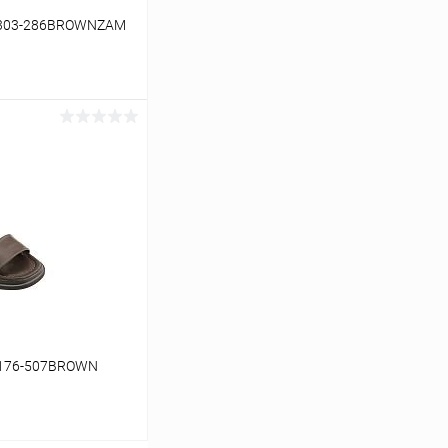
-2303-286BROWNZAM
ину
Сравнение
В наличии
A176-507BROWN