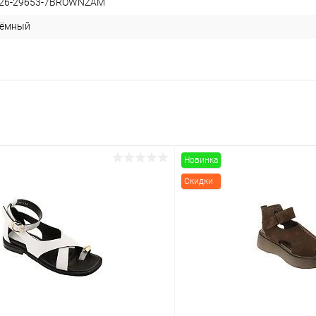
026-29653-7BROWNZAM
тёмный
Новинка
Скидки