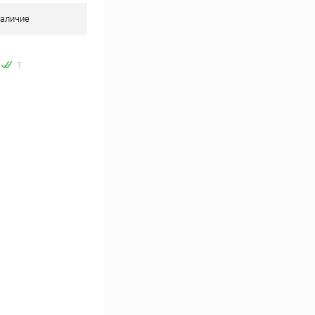
аличие
1