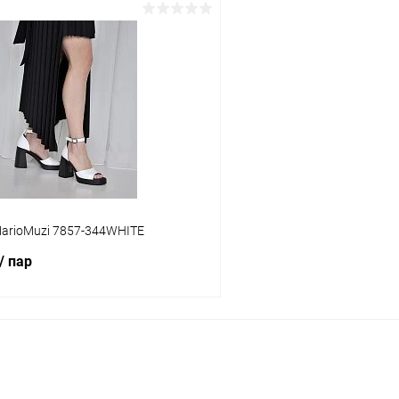
В корзину
В корз
 клик
Сравнение
Купить в 1 клик
ое
В наличии
В избранное
Цвет
тво
Размер свойство
arioMuzi 7857-344WHITE
37
36
/ пар
В корзину
 клик
Сравнение