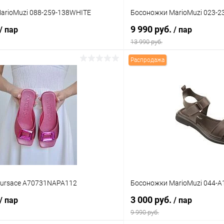
arioMuzi 088-259-138WHITE
Босоножки MarioMuzi 023
9 990 руб.
/ пар
/ пар
13 990 руб.
Распродажа
В корзину
В корз
 клик
Сравнение
Купить в 1 клик
ое
В наличии
В избранное
Цвет
тво
Размер свойство
ursace A70731NAPA112
Босоножки MarioMuzi 044-
39
40
37
39
40
3 000 руб.
/ пар
/ пар
9 990 руб.