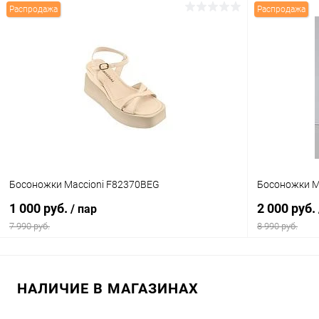
Распродажа
Распродажа
В корзину
Купить в 1 клик
Сравнение
Купить в 1
В избранное
В наличии
В избранн
Цвет
Цвет
Размер свойство
Размер свойс
Босоножки Maccioni F82370BEG
Босоножки M
37
39
40
36
1 000 руб.
2 000 руб.
/ пар
7 990 руб.
8 990 руб.
В корзину
НАЛИЧИЕ В МАГАЗИНАХ
Купить в 1 клик
Сравнение
Купить в 1