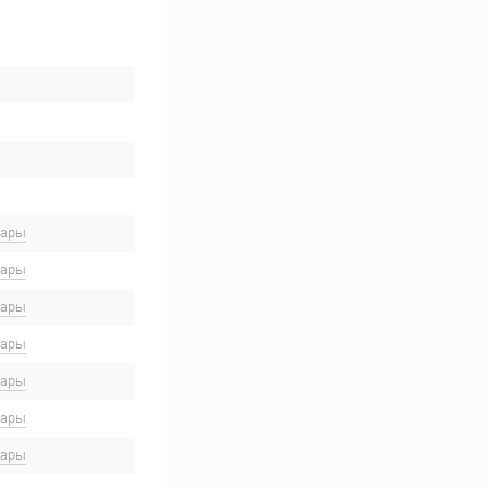
вары
вары
вары
вары
вары
вары
вары