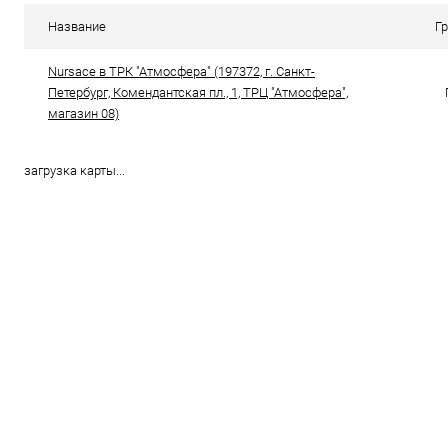
В избранное
В наличии
В избранн
Название
Г
Цвет
Цвет
Nursace в ТРК "Атмосфера" (197372, г. Санкт-
Петербург, Комендантская пл., 1, ТРЦ "Атмосфера",
магазин 08)
Размер свойство
Размер свойс
37
38
39
39
загрузка карты...