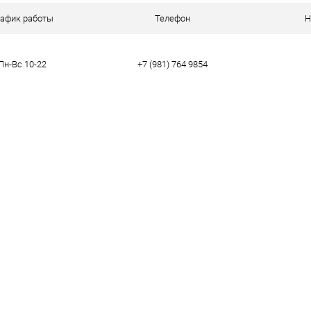
ое
В наличии
рафик работы
Телефон
Н
Пн-Вс 10-22
+7 (981) 764 9854
тво