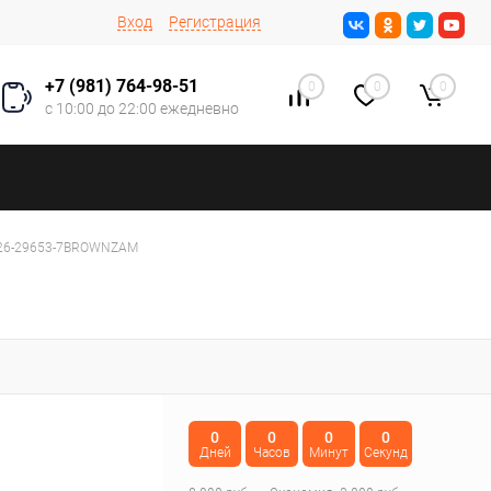
Вход
Регистрация
+7 (981) 764-98-51
0
0
0
с 10:00 до 22:00 ежедневно
026-29653-7BROWNZAM
0
0
0
0
Дней
Часов
Минут
Секунд