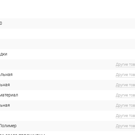
0
идки
Другие то
альная
Другие то
льная
Другие то
материал
Другие то
льная
Другие то
Другие то
 Полимер
Другие то