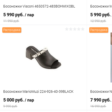
Босоножки Visconi 4650572-483BOHMIXOBL
Босоножки M
5 990 руб.
5 990 руб.
/ пар
11 990 руб.
12 990 руб.
Распродажа
Распродажа
В корзину
Купить в 1 клик
Сравнение
Купить в 1
В избранное
В наличии
В избранн
Цвет
Цвет
Размер свойство
Размер свойс
Босоножки MarioMuzi 224-926-40-39BLACK
Босоножки N
36
37
38
37
5 000 руб.
7 990 руб.
/ пар
9 990 руб.
16 990 руб.