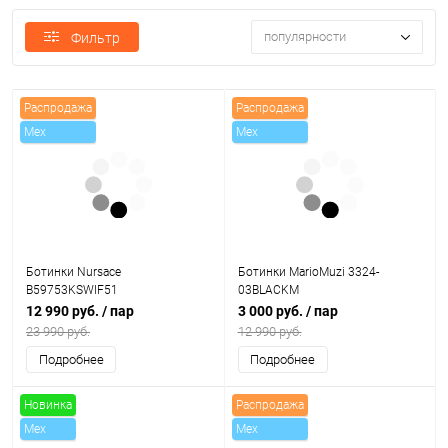
популярности
Фильтр
Распродажа
Распродажа
Mex
Mex
Ботинки Nursace
Ботинки MarioMuzi 3324-
B59753KSWIF51
03BLACKM
12 990 руб.
/ пар
3 000 руб.
/ пар
23 990 руб.
12 990 руб.
Подробнее
Подробнее
Новинка
Распродажа
Mex
Mex