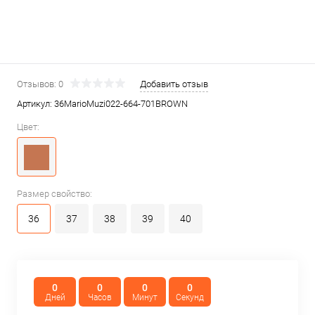
Отзывов: 0
Добавить отзыв
Артикул:
36MarioMuzi022-664-701BROWN
Цвет:
Размер свойство:
36
37
38
39
40
0
0
0
0
Дней
Часов
Минут
Секунд